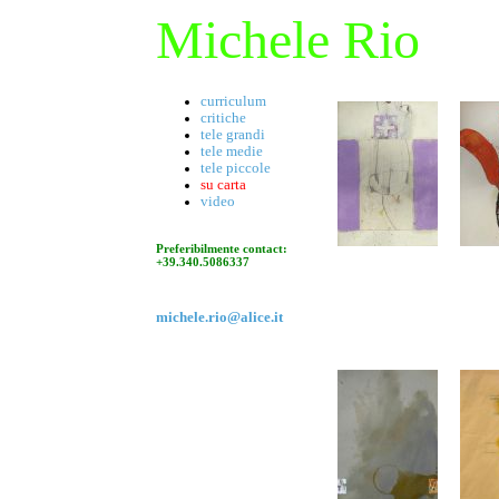
Michele Rio
curriculum
critiche
tele grandi
tele medie
tele piccole
su carta
video
Preferibilmente contact:
+39.340.5086337
michele.rio@alice.it