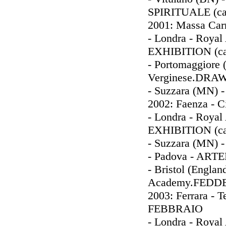
SPIRITUALE (ca
2001: Massa Carr
- Londra - Roy
EXHIBITION (ca
- Portomaggiore (
Verginese.DRAW
- Suzzara (MN)
2002: Faenza - Ci
- Londra - Roy
EXHIBITION (ca
- Suzzara (MN)
- Padova - AR
- Bristol (Englan
Academy.FEDD
2003: Ferrara - T
FEBBRAIO
- Londra - Roy