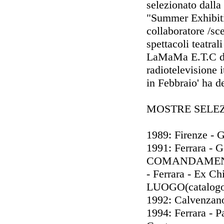
selezionato dall
"Summer Exhibiti
collaboratore /sce
spettacoli teatral
LaMaMa E.T.C di
radiotelevisione 
in Febbraio' ha d
MOSTRE SELEZ
1989: Firenze - G
1991: Ferrara - 
COMANDAMEN
- Ferrara - Ex 
LUOGO(catalogo
1992: Calvenzano
1994: Ferrara - P