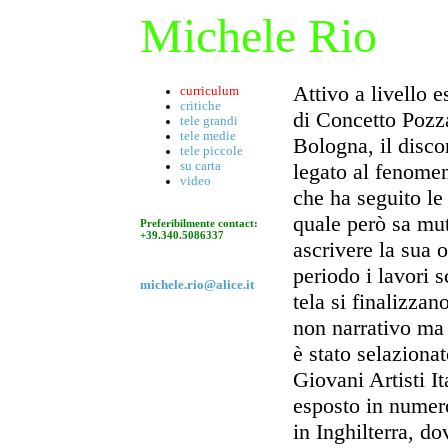
Michele Rio
Attivo a livello e
curriculum
critiche
di Concetto Pozza
tele grandi
tele medie
Bologna, il disco
tele piccole
legato al fenomeno
su carta
video
che ha seguito le
quale però sa mut
Preferibilmente contact:
+39.340.5086337
ascrivere la sua 
periodo i lavori s
michele.rio@alice.it
tela si finalizza
non narrativo ma 
è stato selaziona
Giovani Artisti I
esposto in numero
in Inghilterra, d