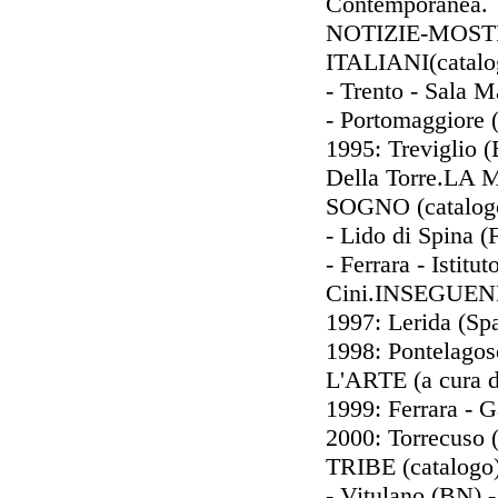
Contemporanea.
NOTIZIE-MOST
ITALIANI(catalo
- Trento - Sala
- Portomaggior
1995: Treviglio 
Della Torre.L
SOGNO (catalog
- Lido di Spina 
- Ferrara - Istitu
Cini.INSEGUE
1997: Lerida (Spa
1998: Pontelag
L'ARTE (a cura d
1999: Ferrara -
2000: Torrecuso 
TRIBE (catalogo
- Vitulano (BN)